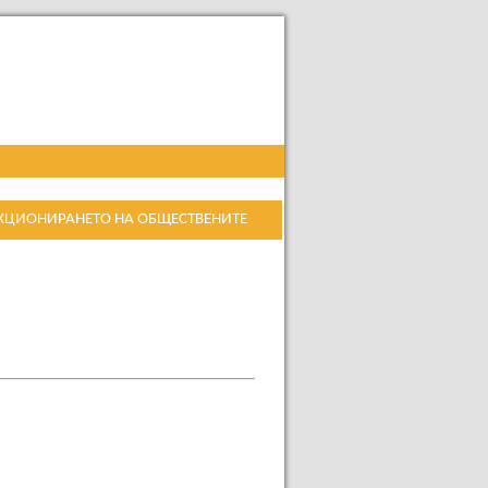
НКЦИОНИРАНЕТО НА ОБЩЕСТВЕНИТЕ
РЪЗКА С ОПЕРАЦИЯ ТИП 3
А ЗА ХРАНИ И/ИЛИ ОСНОВНО