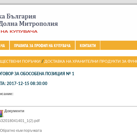
АЧА
ПРАВИЛА ЗА ПРОФИЛ НА КУПУВАЧА
КОНТАКТИ
ЩЕСТВЕНИ ПОРЪЧКИ
/
ДОСТАВКА НА ХРАНИТЕЛНИ ПРОДУКТИ ЗА ФУ
АПЕЗАРИИ В ОБЩИНА ДОЛНА МИТРОПОЛИЯ СЛЕД 01.12.2017 Г. ВЪВ В
ГОВОР ЗА ОБОСОБЕНА ПОЗИЦИЯ № 1
СИГУРЯВАНЕ НА ТОПЪЛ ОБЯД 2016-2019“ ПО ОПЕРАТИВНА ПРОГРАМ
ТА: 2017-12-15 08:30:00
ТЕРИАЛНО ПОДПОМАГ
исание:
Документи
532018041401_1(2).pdf
- Обратно към поръчката