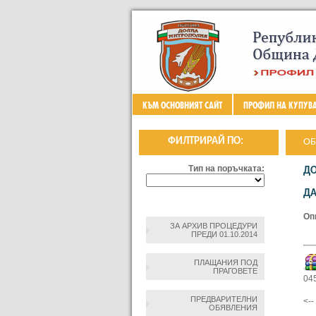
КЪМ ОСНОВНИЯТ САЙТ
ПРОФИЛ НА КУПУВ
ФИЛТРИРАЙ ПО:
ОБ
ТР
Тип на поръчката:
ДО
„О
ДА
МА
Оп
ЗА АРХИВ ПРОЦЕДУРИ
ПРЕДИ 01.10.2014
ПЛАЩАНИЯ ПОД
ПРАГОВЕТЕ
04
ПРЕДВАРИТЕЛНИ
<-
ОБЯВЛЕНИЯ